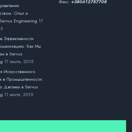
Факс:
+380612787708
правления
ством: Опыт и
ervus Engineering
17
15
е Эффективности
томатизацию: Как Мы
м в Servus
ng
17 июля, 2015
я Искусственного
а в Промышленности:
о Делаем в Servus
ng
11 июля, 2015