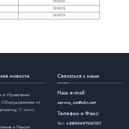
190051
189878
189879
ние новости
Связаться с нами
Наш
e-mail:
и в Управлении
 Оборудованием от
servus_ua@ukr.net
gineering
17 июля,
Телефон и Факс:
Тел:
+380669106101
ление и Ремонт