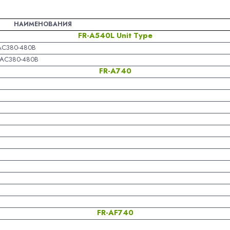
НАИМЕНОВАНИЯ
FR-A540L Unit Type
.AC380-480В
ф.AC380-480В
FR-A740
В
FR-AF740