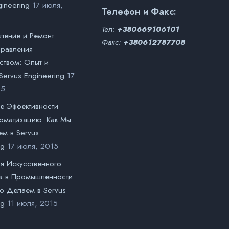
gineering
17 июля,
Телефон и Факс:
Тел:
+380669106101
ление и Ремонт
Факс:
+380612787708
правления
ством: Опыт и
ervus Engineering
17
15
е Эффективности
томатизацию: Как Мы
м в Servus
ng
17 июля, 2015
я Искусственного
а в Промышленности:
о Делаем в Servus
ng
11 июля, 2015