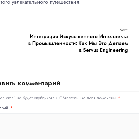
этого увлекательного путешествия.
Next:
Интеграция Искусственного Интеллекта
в Промышленности: Как Мы Это Делаем
в Servus Engineering
вить комментарий
ес email не будет опубликован.
Обязательные поля помечены
*
тарий
*