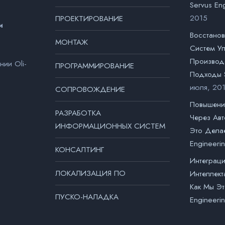
Servus En
2015
ПРОЕКТИРОВАНИЕ
и
Восстанов
МОНТАЖ
Систем У
Производ
ии Оli-
ПРОГРАММИРОВАНИЕ
Подходы S
июля, 20
СОПРОВОЖДЕНИЕ
Повышени
РАЗРАБОТКА
Через Ав
ИНФОРМАЦИОННЫХ СИСТЕМ
Это Делае
Engineeri
КОНСАЛТИНГ
Интеграци
ЛОКАЛИЗАЦИЯ ПО
Интеллект
Как Мы Эт
ПУСКО-НАЛАДКА
Engineeri