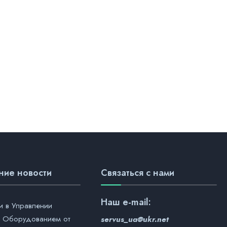
ние новости
Связаться с нами
Наш
e-mail:
и в Управлении
 Оборудованием от
servus_ua@ukr.net