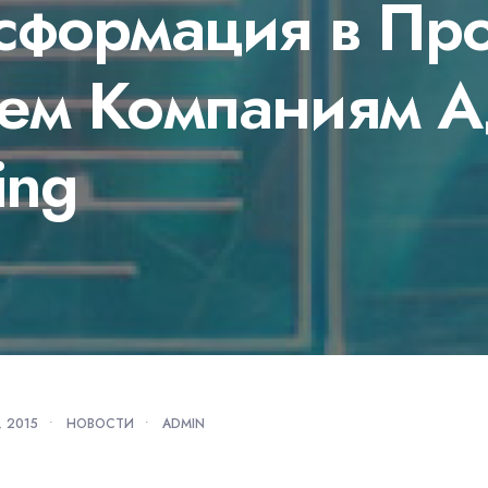
сформация в Пр
ем Компаниям Ад
ing
 2015
•
НОВОСТИ
•
ADMIN