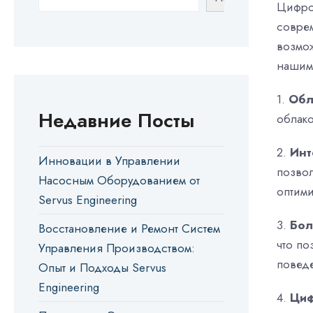
Цифро
соврем
возмо
нашими
1.
Обл
Недавние Посты
облако
2.
Инт
Инновации в Управлении
позво
Насосным Оборудованием от
оптими
Servus Engineering
3.
Бол
Восстановление и Ремонт Систем
что по
Управления Производством:
повед
Опыт и Подходы Servus
Engineering
4.
Циф